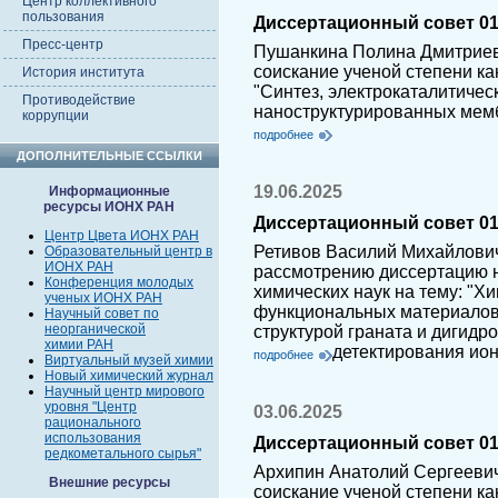
Центр коллективного
пользования
Диссертационный совет 01.
Пресс-центр
Пушанкина Полина Дмитриев
соискание ученой степени ка
История института
"Синтез, электрокаталитичес
Противодействие
наноструктурированных мемб
коррупции
подробнее
ДОПОЛНИТЕЛЬНЫЕ ССЫЛКИ
19.06.2025
Информационные
ресурсы ИОНХ РАН
Диссертационный совет 01.
Центр Цвета ИОНХ РАН
Ретивов Василий Михайлович
Образовательный центр в
ИОНХ РАН
рассмотрению диссертацию н
Конференция молодых
химических наук на тему: "Х
ученых ИОНХ РАН
функциональных материалов 
Научный совет по
неорганической
структурой граната и дигидр
химии РАН
детектирования ио
подробнее
Виртуальный музей химии
Новый химический журнал
Научный центр мирового
уровня "Центр
03.06.2025
рационального
использования
Диссертационный совет 01.
редкометального сырья"
Архипин Анатолий Сергеевич
Внешние ресурсы
соискание ученой степени ка