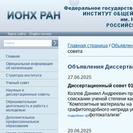
Карта сайта
English version
Главная страница
/
Объявле
совета
Главная
Официальная информация
Объявления Диссерта
об организации
Структура института
27.06.2025
Ученый совет
Диссертационный совет 01
Научные и
Козлов Даниил Андреевич пр
диссертационные советы
соискание ученой степени ка
Образовательная
"Композитные материалы на 
деятельность и работа с
графитоподобного нитрида у
молодежью
фотокатализе"
подробнее
Дополнительное
профессиональное
образование
20.06.2025