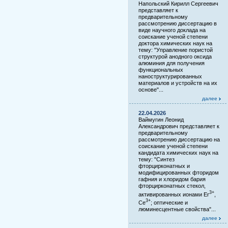
Напольский Кирилл Сергеевич
представляет к
предварительному
рассмотрению диссертацию в
виде научного доклада на
соискание ученой степени
доктора химических наук на
тему: "Управление пористой
структурой анодного оксида
алюминия для получения
функциональных
наноструктурированных
материалов и устройств на их
основе"...
далее
22.04.2026
Ваймугин Леонид
Александрович представляет к
предварительному
рассмотрению диссертацию на
соискание ученой степени
кандидата химических наук на
тему: "Синтез
фторцирконатных и
модифицированных фторидом
гафния и хлоридом бария
фторцирконатных стекол,
3+
активированных ионами Er
,
3+
Ce
; оптические и
люминесцентные свойства"...
далее