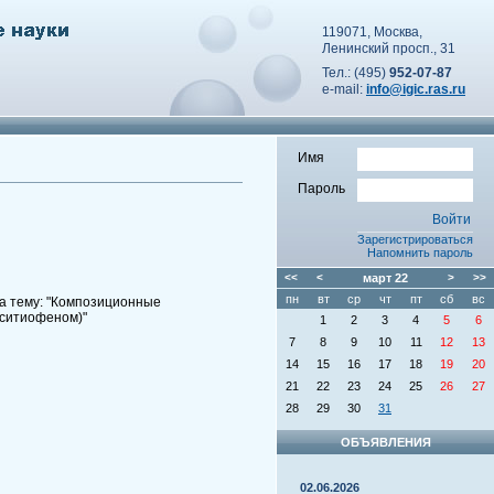
119071, Москва,
Ленинский просп., 31
Тел.: (495)
952-07-87
e-mail:
info@igic.ras.ru
Имя
Пароль
Зарегистрироваться
Напомнить пароль
<<
<
март
22
>
>>
пн
вт
ср
чт
пт
сб
вс
а тему: "Композиционные
кситиофеном)"
1
2
3
4
5
6
7
8
9
10
11
12
13
14
15
16
17
18
19
20
21
22
23
24
25
26
27
28
29
30
31
ОБЪЯВЛЕНИЯ
02.06.2026