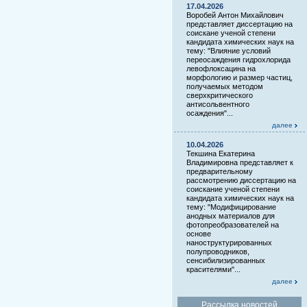
17.04.2026
Воробей Антон Михайлович
представляет диссертацию на
соискане ученой степени
кандидата химических наук на
тему: "Влияние условий
переосаждения гидрохлорида
левофлоксацина на
морфологию и размер частиц,
получаемых методом
сверхкритического
антисольвентного
осаждения"...
далее
10.04.2026
Текшина Екатерина
Владимировна представляет к
предварительному
рассмотрению диссертацию на
соискание ученой степени
кандидата химических наук на
тему: "Модифицирование
анодных материалов для
фотопреобразователей на
основе
наноструктурированных
полупроводников,
сенсибилизированных
красителями"...
далее
Рассылка новостей