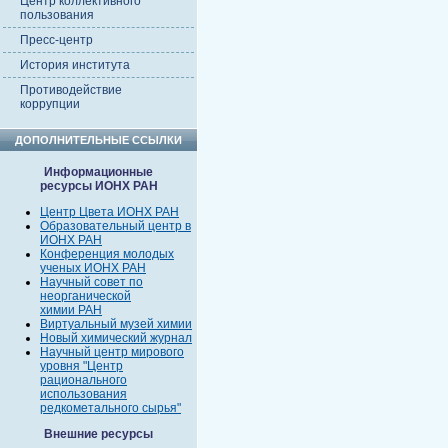
Центр коллективного
пользования
Пресс-центр
История института
Противодействие
коррупции
ДОПОЛНИТЕЛЬНЫЕ ССЫЛКИ
Информационные
ресурсы ИОНХ РАН
Центр Цвета ИОНХ РАН
Образовательный центр в
ИОНХ РАН
Конференция молодых
ученых ИОНХ РАН
Научный совет по
неорганической
химии РАН
Виртуальный музей химии
Новый химический журнал
Научный центр мирового
уровня "Центр
рационального
использования
редкометального сырья"
Внешние ресурсы