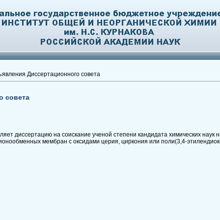
явления Диссертационного совета
о совета
яет диссертацию на соискание ученой степени кандидата химических наук н
ионообменных мембран с оксидами церия, циркония или поли(3,4-этилендио