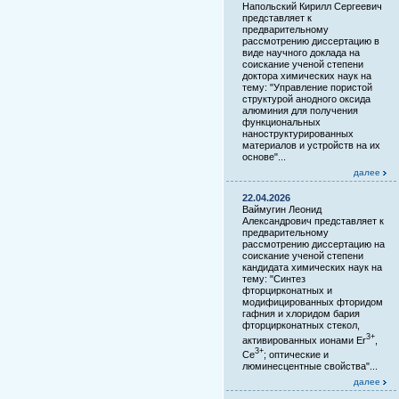
Напольский Кирилл Сергеевич
представляет к
предварительному
рассмотрению диссертацию в
виде научного доклада на
соискание ученой степени
доктора химических наук на
тему: "Управление пористой
структурой анодного оксида
алюминия для получения
функциональных
наноструктурированных
материалов и устройств на их
основе"...
далее
22.04.2026
Ваймугин Леонид
Александрович представляет к
предварительному
рассмотрению диссертацию на
соискание ученой степени
кандидата химических наук на
тему: "Синтез
фторцирконатных и
модифицированных фторидом
гафния и хлоридом бария
фторцирконатных стекол,
3+
активированных ионами Er
,
3+
Ce
; оптические и
люминесцентные свойства"...
далее