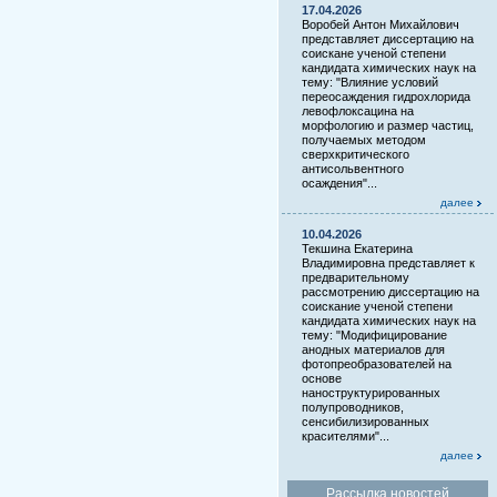
17.04.2026
Воробей Антон Михайлович
представляет диссертацию на
соискане ученой степени
кандидата химических наук на
тему: "Влияние условий
переосаждения гидрохлорида
левофлоксацина на
морфологию и размер частиц,
получаемых методом
сверхкритического
антисольвентного
осаждения"...
далее
10.04.2026
Текшина Екатерина
Владимировна представляет к
предварительному
рассмотрению диссертацию на
соискание ученой степени
кандидата химических наук на
тему: "Модифицирование
анодных материалов для
фотопреобразователей на
основе
наноструктурированных
полупроводников,
сенсибилизированных
красителями"...
далее
Рассылка новостей