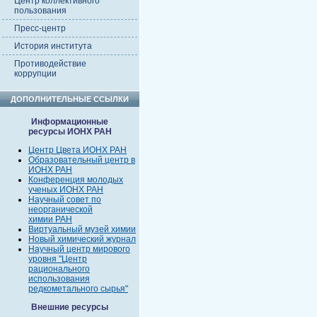
Центр коллективного
пользования
Пресс-центр
История института
Противодействие
коррупции
ДОПОЛНИТЕЛЬНЫЕ ССЫЛКИ
Информационные
ресурсы ИОНХ РАН
Центр Цвета ИОНХ РАН
Образовательный центр в
ИОНХ РАН
Конференция молодых
ученых ИОНХ РАН
Научный совет по
неорганической
химии РАН
Виртуальный музей химии
Новый химический журнал
Научный центр мирового
уровня "Центр
рационального
использования
редкометального сырья"
Внешние ресурсы