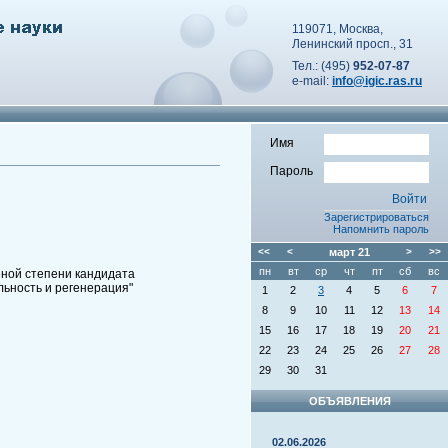
119071, Москва,
Ленинский просп., 31
Тел.: (495)
952-07-87
e-mail:
info@igic.ras.ru
Имя
Пароль
Зарегистрироваться
Напомнить пароль
<<
<
март
21
>
>>
пн
вт
ср
чт
пт
сб
вс
еной степени кандидата
льность и регенерация"
1
2
3
4
5
6
7
8
9
10
11
12
13
14
15
16
17
18
19
20
21
22
23
24
25
26
27
28
29
30
31
ОБЪЯВЛЕНИЯ
02.06.2026