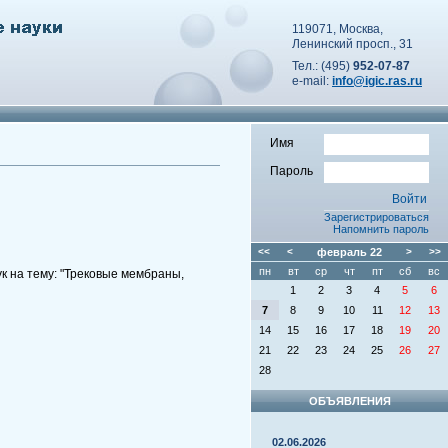
119071, Москва,
Ленинский просп., 31
Тел.: (495)
952-07-87
e-mail:
info@igic.ras.ru
Имя
Пароль
Зарегистрироваться
Напомнить пароль
<<
<
февраль
22
>
>>
пн
вт
ср
чт
пт
сб
вс
к на тему: "Трековые мембраны,
1
2
3
4
5
6
7
8
9
10
11
12
13
14
15
16
17
18
19
20
21
22
23
24
25
26
27
28
ОБЪЯВЛЕНИЯ
02.06.2026