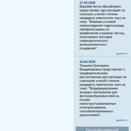
17.04.2026
Воробей Антон Михайлович
представляет диссертацию на
соискане ученой степени
кандидата химических наук на
тему: "Влияние условий
переосаждения гидрохлорида
левофлоксацина на
морфологию и размер частиц,
получаемых методом
сверхкритического
антисольвентного
осаждения"...
далее
10.04.2026
Текшина Екатерина
Владимировна представляет к
предварительному
рассмотрению диссертацию на
соискание ученой степени
кандидата химических наук на
тему: "Модифицирование
анодных материалов для
фотопреобразователей на
основе
наноструктурированных
полупроводников,
сенсибилизированных
красителями"...
далее
Рассылка новостей