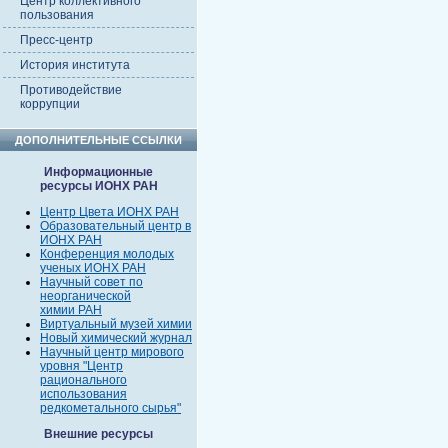
Центр коллективного
пользования
Пресс-центр
История института
Противодействие
коррупции
ДОПОЛНИТЕЛЬНЫЕ ССЫЛКИ
Информационные
ресурсы ИОНХ РАН
Центр Цвета ИОНХ РАН
Образовательный центр в
ИОНХ РАН
Конференция молодых
ученых ИОНХ РАН
Научный совет по
неорганической
химии РАН
Виртуальный музей химии
Новый химический журнал
Научный центр мирового
уровня "Центр
рационального
использования
редкометального сырья"
Внешние ресурсы