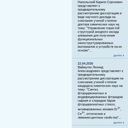
Напольский Кирилл Сергеевич
представляет к
предварительному
рассмотрению диссертацию в
виде научного доклада на
соискание ученой степени
доктора химических наук на
тему: "Управление пористой
структурой анодного оксида
алюминия для получения
функциональных
наноструктурированных
материалов и устройств на их
основе"...
далее
22.04.2026
Ваймугин Леонид
Александрович представляет к
предварительному
рассмотрению диссертацию на
соискание ученой степени
кандидата химических наук на
тему: "Синтез
фторцирконатных и
модифицированных фторидом
гафния и хлоридом бария
фторцирконатных стекол,
3+
активированных ионами Er
,
3+
Ce
; оптические и
люминесцентные свойства"...
далее