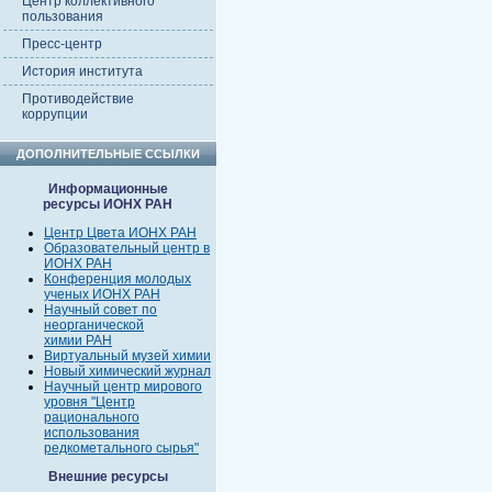
Центр коллективного
пользования
Пресс-центр
История института
Противодействие
коррупции
ДОПОЛНИТЕЛЬНЫЕ ССЫЛКИ
Информационные
ресурсы ИОНХ РАН
Центр Цвета ИОНХ РАН
Образовательный центр в
ИОНХ РАН
Конференция молодых
ученых ИОНХ РАН
Научный совет по
неорганической
химии РАН
Виртуальный музей химии
Новый химический журнал
Научный центр мирового
уровня "Центр
рационального
использования
редкометального сырья"
Внешние ресурсы