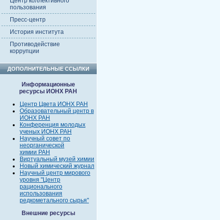
Центр коллективного
пользования
Пресс-центр
История института
Противодействие
коррупции
ДОПОЛНИТЕЛЬНЫЕ ССЫЛКИ
Информационные
ресурсы ИОНХ РАН
Центр Цвета ИОНХ РАН
Образовательный центр в
ИОНХ РАН
Конференция молодых
ученых ИОНХ РАН
Научный совет по
неорганической
химии РАН
Виртуальный музей химии
Новый химический журнал
Научный центр мирового
уровня "Центр
рационального
использования
редкометального сырья"
Внешние ресурсы