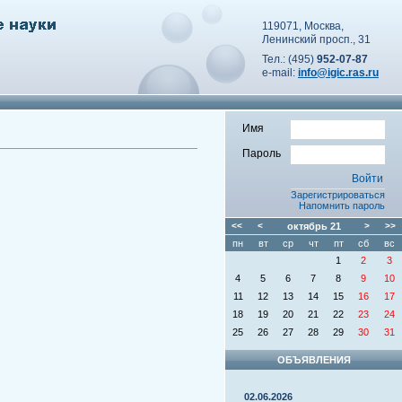
119071, Москва,
Ленинский просп., 31
Тел.: (495)
952-07-87
e-mail:
info@igic.ras.ru
Имя
Пароль
Зарегистрироваться
Напомнить пароль
<<
<
октябрь
21
>
>>
пн
вт
ср
чт
пт
сб
вс
1
2
3
4
5
6
7
8
9
10
11
12
13
14
15
16
17
18
19
20
21
22
23
24
25
26
27
28
29
30
31
ОБЪЯВЛЕНИЯ
02.06.2026