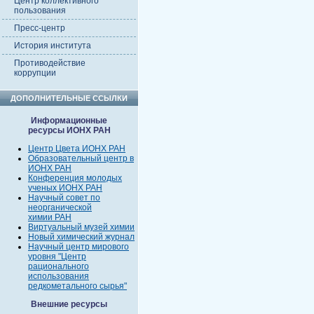
Центр коллективного
пользования
Пресс-центр
История института
Противодействие
коррупции
ДОПОЛНИТЕЛЬНЫЕ ССЫЛКИ
Информационные
ресурсы ИОНХ РАН
Центр Цвета ИОНХ РАН
Образовательный центр в
ИОНХ РАН
Конференция молодых
ученых ИОНХ РАН
Научный совет по
неорганической
химии РАН
Виртуальный музей химии
Новый химический журнал
Научный центр мирового
уровня "Центр
рационального
использования
редкометального сырья"
Внешние ресурсы