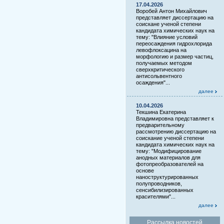
17.04.2026
Воробей Антон Михайлович
представляет диссертацию на
соискане ученой степени
кандидата химических наук на
тему: "Влияние условий
переосаждения гидрохлорида
левофлоксацина на
морфологию и размер частиц,
получаемых методом
сверхкритического
антисольвентного
осаждения"...
далее
10.04.2026
Текшина Екатерина
Владимировна представляет к
предварительному
рассмотрению диссертацию на
соискание ученой степени
кандидата химических наук на
тему: "Модифицирование
анодных материалов для
фотопреобразователей на
основе
наноструктурированных
полупроводников,
сенсибилизированных
красителями"...
далее
Рассылка новостей