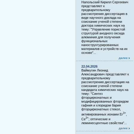
Напольский Кирилл Сергеевич
представляет к
предварительному
рассмотрению диссертацию в
виде научного доклада на
соискание ученой степени
доктора химических наук на
тему: "Управление пористой
структурой анодного оксида
алюминия для получения
функциональных
наноструктурированных
материалов и устройств на их
основе"...
далее
22.04.2026
Ваймугин Леонид
Александрович представляет к
предварительному
рассмотрению диссертацию на
соискание ученой степени
кандидата химических наук на
тему: "Синтез
фторцирконатных и
модифицированных фторидом
гафния и хлоридом бария
фторцирконатных стекол,
3+
активированных ионами Er
,
3+
Ce
; оптические и
люминесцентные свойства"...
далее