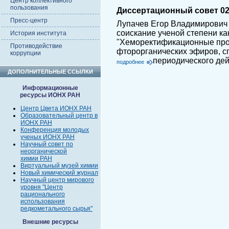
Центр коллективного
пользования
Диссертационный совет 02.
Пресс-центр
Лупачев Егор Владимирович 
соискание ученой степени ка
История института
"Хеморектификационные про
Противодействие
фторорганических эфиров, сп
коррупции
периодического дей
подробнее
ДОПОЛНИТЕЛЬНЫЕ ССЫЛКИ
Информационные
ресурсы ИОНХ РАН
Центр Цвета ИОНХ РАН
Образовательный центр в
ИОНХ РАН
Конференция молодых
ученых ИОНХ РАН
Научный совет по
неорганической
химии РАН
Виртуальный музей химии
Новый химический журнал
Научный центр мирового
уровня "Центр
рационального
использования
редкометального сырья"
Внешние ресурсы