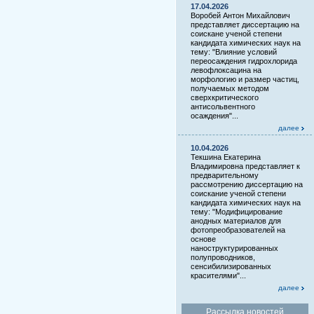
17.04.2026
Воробей Антон Михайлович
представляет диссертацию на
соискане ученой степени
кандидата химических наук на
тему: "Влияние условий
переосаждения гидрохлорида
левофлоксацина на
морфологию и размер частиц,
получаемых методом
сверхкритического
антисольвентного
осаждения"...
далее
10.04.2026
Текшина Екатерина
Владимировна представляет к
предварительному
рассмотрению диссертацию на
соискание ученой степени
кандидата химических наук на
тему: "Модифицирование
анодных материалов для
фотопреобразователей на
основе
наноструктурированных
полупроводников,
сенсибилизированных
красителями"...
далее
Рассылка новостей