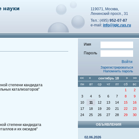
119071, Москва,
Ленинский просп., 31
Тел.: (495)
952-07-87
e-mail:
info@igic.ras.ru
Имя
Пароль
Зарегистрироваться
Напомнить пароль
<<
<
сентябрь
18
>
>>
пн
вт
ср
чт
пт
сб
вс
еной степени кандидата
льных катализаторов"
1
2
3
4
5
6
7
8
9
10
11
12
13
14
15
16
17
18
19
20
21
22
23
24
25
26
27
28
29
30
ной степени кандидата
ОБЪЯВЛЕНИЯ
таллов и их оксидов"
02.06.2026