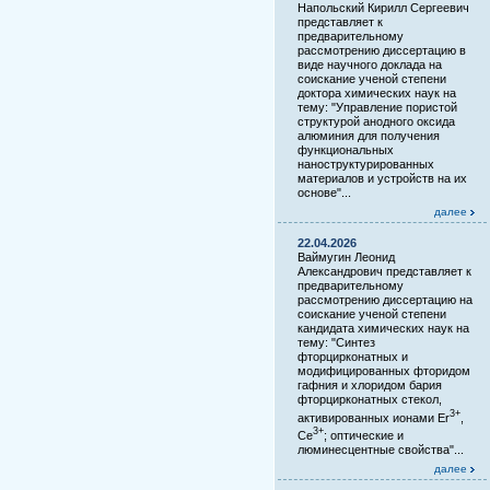
Напольский Кирилл Сергеевич
представляет к
предварительному
рассмотрению диссертацию в
виде научного доклада на
соискание ученой степени
доктора химических наук на
тему: "Управление пористой
структурой анодного оксида
алюминия для получения
функциональных
наноструктурированных
материалов и устройств на их
основе"...
далее
22.04.2026
Ваймугин Леонид
Александрович представляет к
предварительному
рассмотрению диссертацию на
соискание ученой степени
кандидата химических наук на
тему: "Синтез
фторцирконатных и
модифицированных фторидом
гафния и хлоридом бария
фторцирконатных стекол,
3+
активированных ионами Er
,
3+
Ce
; оптические и
люминесцентные свойства"...
далее