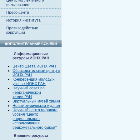
Центр коллективного
пользования
Пресс-центр
История института
Противодействие
коррупции
ДОПОЛНИТЕЛЬНЫЕ ССЫЛКИ
Информационные
ресурсы ИОНХ РАН
Центр Цвета ИОНХ РАН
Образовательный центр в
ИОНХ РАН
Конференция молодых
ученых ИОНХ РАН
Научный совет по
неорганической
химии РАН
Виртуальный музей химии
Новый химический журнал
Научный центр мирового
уровня "Центр
рационального
использования
редкометального сырья"
Внешние ресурсы