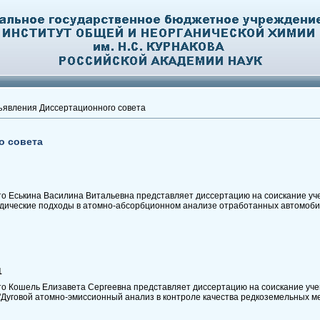
явления Диссертационного совета
о совета
то Еськина Василина Витальевна представляет диссертацию на соискание уч
тодические подходы в атомно-абсорбционном анализе отработанных автомоби
1
то Кошель Елизавета Сергеевна представляет диссертацию на соискание уче
 "Дуговой атомно-эмиссионный анализ в контроле качества редкоземельных ме