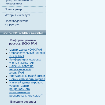
Центр коллективного
пользования
Пресс-центр
История института
Противодействие
коррупции
ДОПОЛНИТЕЛЬНЫЕ ССЫЛКИ
Информационные
ресурсы ИОНХ РАН
Центр Цвета ИОНХ РАН
Образовательный центр в
ИОНХ РАН
Конференция молодых
ученых ИОНХ РАН
Научный совет по
неорганической
химии РАН
Виртуальный музей химии
Новый химический журнал
Научный центр мирового
уровня "Центр
рационального
использования
редкометального сырья"
Внешние ресурсы