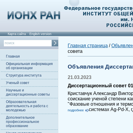
Карта сайта
English version
Главная страница
/
Объявле
совета
Главная
Официальная информация
Объявления Диссерта
об организации
Структура института
21.03.2023
Ученый совет
Диссертационный совет 01.
Научные и
Криставчук Александр Викто
диссертационные советы
соискание ученой степени ка
Образовательная
"Фазовые отношения и термо
деятельность и работа с
системах Ag-Pd-X, г
молодежью
подробнее
Дополнительное
профессиональное
образование