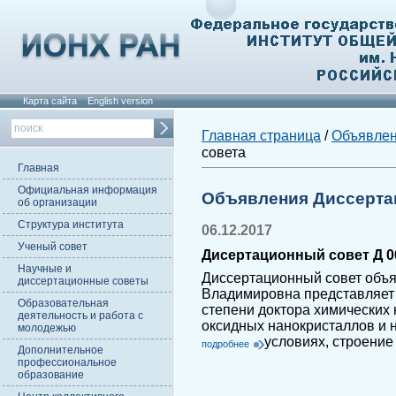
Карта сайта
English version
Главная страница
/
Объявле
совета
Главная
Официальная информация
Объявления Диссерта
об организации
Структура института
06.12.2017
Ученый совет
Дисертационный совет Д 00
Научные и
Диссертационный совет объя
диссертационные советы
Владимировна представляет 
Образовательная
степени доктора химических 
деятельность и работа с
оксидных нанокристаллов и 
молодежью
условиях, строение
подробнее
Дополнительное
профессиональное
образование