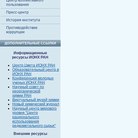
Центр коллективного
пользования
Пресс-центр
История института
Противодействие
коррупции
ДОПОЛНИТЕЛЬНЫЕ ССЫЛКИ
Информационные
ресурсы ИОНХ РАН
Центр Цвета ИОНХ РАН
Образовательный центр в
ИОНХ РАН
Конференция молодых
ученых ИОНХ РАН
Научный совет по
неорганической
химии РАН
Виртуальный музей химии
Новый химический журнал
Научный центр мирового
уровня "Центр
рационального
использования
редкометального сырья"
Внешние ресурсы