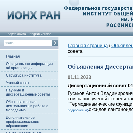
Карта сайта
English version
Главная страница
/
Объявле
совета
Главная
Официальная информация
Объявления Диссерта
об организации
Структура института
01.11.2023
Ученый совет
Диссертационный совет 01.
Научные и
Гуськов Антон Владимирович
диссертационные советы
соискание ученой степени ка
Образовательная
"Термодинамические функци
деятельность и работа с
оксидов лантаноидо
молодежью
подробнее
Дополнительное
профессиональное
образование