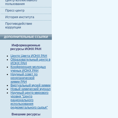
Центр коллективного
пользования
Пресс-центр
История института
Противодействие
коррупции
ДОПОЛНИТЕЛЬНЫЕ ССЫЛКИ
Информационные
ресурсы ИОНХ РАН
Центр Цвета ИОНХ РАН
Образовательный центр в
ИОНХ РАН
Конференция молодых
ученых ИОНХ РАН
Научный совет по
неорганической
химии РАН
Виртуальный музей химии
Новый химический журнал
Научный центр мирового
уровня "Центр
рационального
использования
редкометального сырья"
Внешние ресурсы