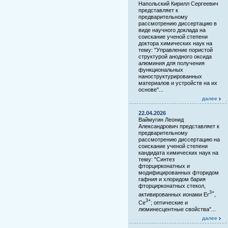
Напольский Кирилл Сергеевич
представляет к
предварительному
рассмотрению диссертацию в
виде научного доклада на
соискание ученой степени
доктора химических наук на
тему: "Управление пористой
структурой анодного оксида
алюминия для получения
функциональных
наноструктурированных
материалов и устройств на их
основе"...
далее
22.04.2026
Ваймугин Леонид
Александрович представляет к
предварительному
рассмотрению диссертацию на
соискание ученой степени
кандидата химических наук на
тему: "Синтез
фторцирконатных и
модифицированных фторидом
гафния и хлоридом бария
фторцирконатных стекол,
3+
активированных ионами Er
,
3+
Ce
; оптические и
люминесцентные свойства"...
далее