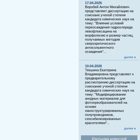
17.04.2026
Воробей Антон Михайлович
представляет диссертацию на
соискане ученой степени
кандидата химических наук на
тему: "Влияние условий
переосаждения гидрохлорида
левофлоксацина на
морфологию и размер частиц,
получаемых методом
сверхкритического
антисольвентного
осаждения"...
далее
10.04.2026
Текшина Екатерина
Владимировна представляет к
предварительному
рассмотрению диссертацию на
соискание ученой степени
кандидата химических наук на
тему: "Модифицирование
анодных материалов для
фотопреобразователей на
основе
наноструктурированных
полупроводников,
сенсибилизированных
красителями"...
далее
Рассылка новостей