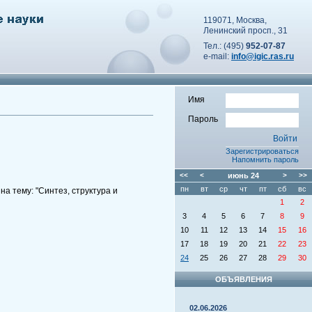
119071, Москва,
Ленинский просп., 31
Тел.: (495)
952-07-87
e-mail:
info@igic.ras.ru
Имя
Пароль
Зарегистрироваться
Напомнить пароль
<<
<
июнь
24
>
>>
пн
вт
ср
чт
пт
сб
вс
а тему: "Синтез, структура и
1
2
3
4
5
6
7
8
9
10
11
12
13
14
15
16
17
18
19
20
21
22
23
24
25
26
27
28
29
30
ОБЪЯВЛЕНИЯ
02.06.2026