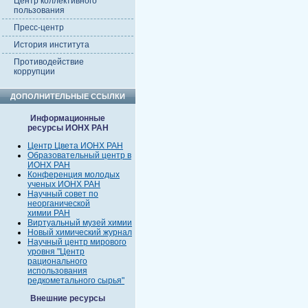
Центр коллективного
пользования
Пресс-центр
История института
Противодействие
коррупции
ДОПОЛНИТЕЛЬНЫЕ ССЫЛКИ
Информационные
ресурсы ИОНХ РАН
Центр Цвета ИОНХ РАН
Образовательный центр в
ИОНХ РАН
Конференция молодых
ученых ИОНХ РАН
Научный совет по
неорганической
химии РАН
Виртуальный музей химии
Новый химический журнал
Научный центр мирового
уровня "Центр
рационального
использования
редкометального сырья"
Внешние ресурсы