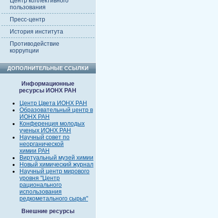
Центр коллективного
пользования
Пресс-центр
История института
Противодействие
коррупции
ДОПОЛНИТЕЛЬНЫЕ ССЫЛКИ
Информационные
ресурсы ИОНХ РАН
Центр Цвета ИОНХ РАН
Образовательный центр в
ИОНХ РАН
Конференция молодых
ученых ИОНХ РАН
Научный совет по
неорганической
химии РАН
Виртуальный музей химии
Новый химический журнал
Научный центр мирового
уровня "Центр
рационального
использования
редкометального сырья"
Внешние ресурсы