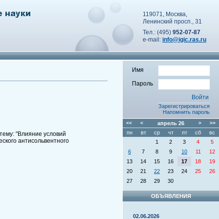
119071, Москва,
Ленинский просп., 31
Тел.: (495)
952-07-87
e-mail:
info@igic.ras.ru
Имя
Пароль
Зарегистрироваться
Напомнить пароль
<<
<
апрель
26
>
>>
пн
вт
ср
чт
пт
сб
вс
тему: "Влияние условий
ского антисольвентного
1
2
3
4
5
6
7
8
9
10
11
12
13
14
15
16
17
18
19
20
21
22
23
24
25
26
27
28
29
30
ОБЪЯВЛЕНИЯ
02.06.2026