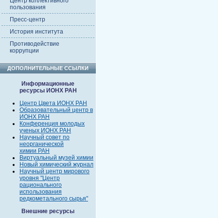
Центр коллективного
пользования
Пресс-центр
История института
Противодействие
коррупции
ДОПОЛНИТЕЛЬНЫЕ ССЫЛКИ
Информационные
ресурсы ИОНХ РАН
Центр Цвета ИОНХ РАН
Образовательный центр в
ИОНХ РАН
Конференция молодых
ученых ИОНХ РАН
Научный совет по
неорганической
химии РАН
Виртуальный музей химии
Новый химический журнал
Научный центр мирового
уровня "Центр
рационального
использования
редкометального сырья"
Внешние ресурсы