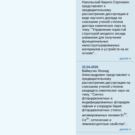
Напольский Кирилл Сергеевич
представляет к
предварительному
рассмотрению диссертацию в
виде научного доклада на
соискание ученой степени
доктора химических наук на
тему: "Управление пористой
структурой анодного оксида
алюминия для получения
функциональных
наноструктурированных
материалов и устройств на их
основе"...
далее
22.04.2026
Ваймугин Леонид
Александрович представляет к
предварительному
рассмотрению диссертацию на
соискание ученой степени
кандидата химических наук на
тему: "Синтез
фторцирконатных и
модифицированных фторидом
гафния и хлоридом бария
фторцирконатных стекол,
3+
активированных ионами Er
,
3+
Ce
; оптические и
люминесцентные свойства"...
далее