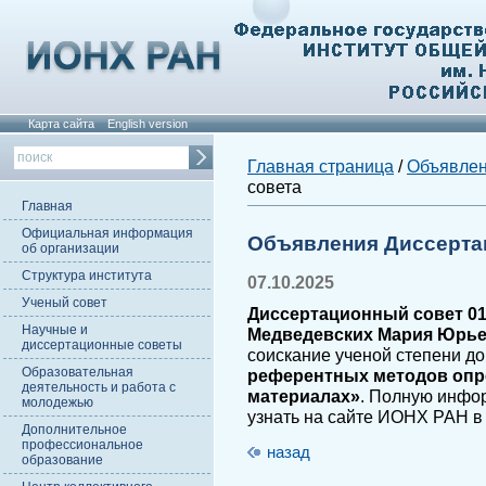
Карта сайта
English version
Главная страница
/
Объявле
совета
Главная
Официальная информация
Объявления Диссерта
об организации
Структура института
07.10.2025
Ученый совет
Диссертационный совет 01.
Научные и
Медведевских Мария Юрь
диссертационные советы
соискание ученой степени до
Образовательная
референтных методов опр
деятельность и работа с
материалах»
. Полную инфо
молодежью
узнать на сайте ИОНХ РАН в
Дополнительное
профессиональное
назад
образование