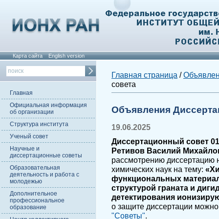
Карта сайта
English version
Главная страница
/
Объявле
совета
Главная
Официальная информация
Объявления Диссерта
об организации
Структура института
19.06.2025
Ученый совет
Диссертационный совет 01.
Научные и
Ретивов Василий Михайло
диссертационные советы
рассмотрению диссертацию н
Образовательная
химических наук на тему:
«Хи
деятельность и работа с
функциональных материал
молодежью
структурой граната и диг
Дополнительное
детектирования ионизиру
профессиональное
о защите диссертации можно
образование
"Советы"
.