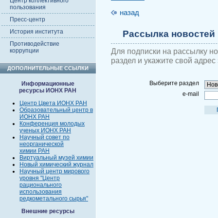
Центр коллективного
пользования
назад
Пресс-центр
История института
Рассылка новостей
Противодействие
Для подписки на рассылку н
коррупции
раздел и укажите свой адрес
ДОПОЛНИТЕЛЬНЫЕ ССЫЛКИ
Выберите раздел
Информационные
ресурсы ИОНХ РАН
e-mail
Центр Цвета ИОНХ РАН
Образовательный центр в
ИОНХ РАН
Конференция молодых
ученых ИОНХ РАН
Научный совет по
неорганической
химии РАН
Виртуальный музей химии
Новый химический журнал
Научный центр мирового
уровня "Центр
рационального
использования
редкометального сырья"
Внешние ресурсы