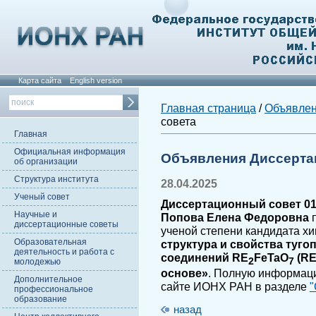
Карта сайта
English version
Главная страница
/
Объявле
совета
Главная
Официальная информация
Объявления Диссерта
об организации
Структура института
28.04.2025
Ученый совет
Диссертационный совет 01.
Научные и
Попова Елена Федоровна
п
диссертационные советы
ученой степени кандидата хи
Образовательная
структура и свойства туг
деятельность и работа с
соединений RE
FeTaO
(RE
2
7
молодежью
основе»
. Полную информаци
Дополнительное
сайте ИОНХ РАН в разделе
"
профессиональное
образование
назад