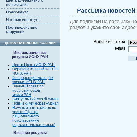
Центр коллективного
пользования
Рассылка новостей
Пресс-центр
История института
Для подписки на рассылку н
раздел и укажите свой адрес
Противодействие
коррупции
Выберите раздел
ДОПОЛНИТЕЛЬНЫЕ ССЫЛКИ
e-mail
Информационные
ресурсы ИОНХ РАН
Центр Цвета ИОНХ РАН
Образовательный центр в
ИОНХ РАН
Конференция молодых
ученых ИОНХ РАН
Научный совет по
неорганической
химии РАН
Виртуальный музей химии
Новый химический журнал
Научный центр мирового
уровня "Центр
рационального
использования
редкометального сырья"
Внешние ресурсы