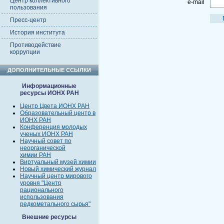
Центр коллективного
e-mail
пользования
Пресс-центр
История института
Противодействие
коррупции
ДОПОЛНИТЕЛЬНЫЕ ССЫЛКИ
Информационные
ресурсы ИОНХ РАН
Центр Цвета ИОНХ РАН
Образовательный центр в
ИОНХ РАН
Конференция молодых
ученых ИОНХ РАН
Научный совет по
неорганической
химии РАН
Виртуальный музей химии
Новый химический журнал
Научный центр мирового
уровня "Центр
рационального
использования
редкометального сырья"
Внешние ресурсы