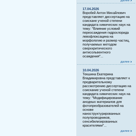
далее
17.04.2026
Воробей Антон Михайлович
представляет диссертацию на
соискане ученой степени
кандидата химических наук на
тему: "Влияние условий
переосаждения гидрохлорида
левофлоксацина на
морфологию и размер частиц,
получаемых методом
сверхкритического
антисольвентного
осаждения"...
далее
10.04.2026
Текшина Екатерина
Владимировна представляет к
предварительному
рассмотрению диссертацию на
соискание ученой степени
кандидата химических наук на
тему: "Модифицирование
анодных материалов для
фотопреобразователей на
основе
наноструктурированных
полупроводников,
сенсибилизированных
красителями"...
далее