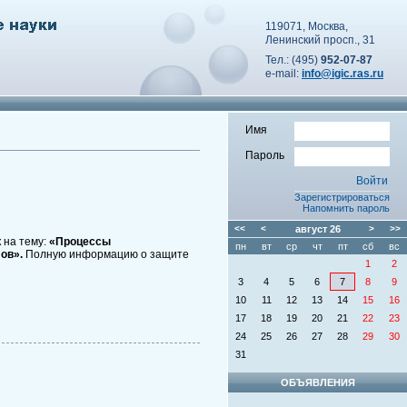
119071, Москва,
Ленинский просп., 31
Тел.: (495)
952-07-87
e-mail:
info@igic.ras.ru
Имя
Пароль
Зарегистрироваться
Напомнить пароль
<<
<
август
26
>
>>
 на тему:
«Процессы
пн
вт
ср
чт
пт
сб
вс
ов».
Полную информацию о защите
1
2
3
4
5
6
7
8
9
10
11
12
13
14
15
16
17
18
19
20
21
22
23
24
25
26
27
28
29
30
31
ОБЪЯВЛЕНИЯ