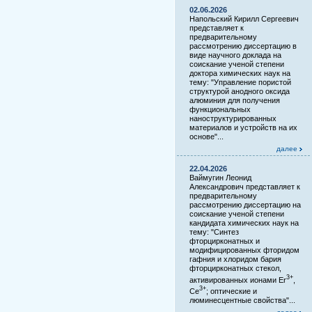
02.06.2026
Напольский Кирилл Сергеевич
представляет к
предварительному
рассмотрению диссертацию в
виде научного доклада на
соискание ученой степени
доктора химических наук на
тему: "Управление пористой
структурой анодного оксида
алюминия для получения
функциональных
наноструктурированных
материалов и устройств на их
основе"...
далее
22.04.2026
Ваймугин Леонид
Александрович представляет к
предварительному
рассмотрению диссертацию на
соискание ученой степени
кандидата химических наук на
тему: "Синтез
фторцирконатных и
модифицированных фторидом
гафния и хлоридом бария
фторцирконатных стекол,
3+
активированных ионами Er
,
3+
Ce
; оптические и
люминесцентные свойства"...