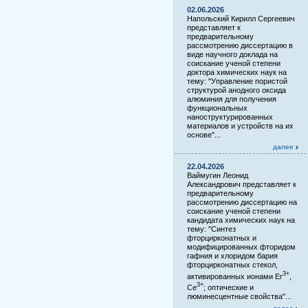
02.06.2026
Напольский Кирилл Сергеевич
представляет к
предварительному
рассмотрению диссертацию в
виде научного доклада на
соискание ученой степени
доктора химических наук на
тему: "Управление пористой
структурой анодного оксида
алюминия для получения
функциональных
наноструктурированных
материалов и устройств на их
основе"...
далее
22.04.2026
Ваймугин Леонид
Александрович представляет к
предварительному
рассмотрению диссертацию на
соискание ученой степени
кандидата химических наук на
тему: "Синтез
фторцирконатных и
модифицированных фторидом
гафния и хлоридом бария
фторцирконатных стекол,
3+
активированных ионами Er
,
3+
Ce
; оптические и
люминесцентные свойства"...