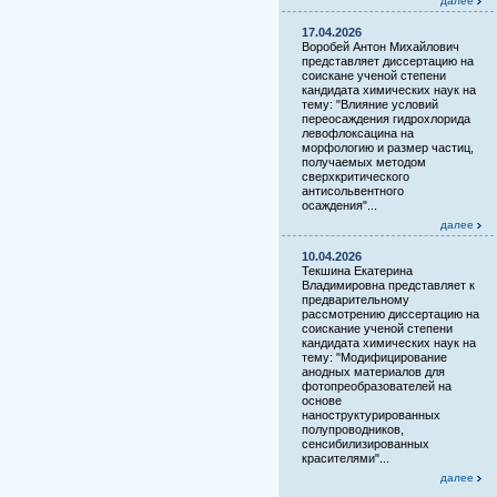
далее
17.04.2026
Воробей Антон Михайлович
представляет диссертацию на
соискане ученой степени
кандидата химических наук на
тему: "Влияние условий
переосаждения гидрохлорида
левофлоксацина на
морфологию и размер частиц,
получаемых методом
сверхкритического
антисольвентного
осаждения"...
далее
10.04.2026
Текшина Екатерина
Владимировна представляет к
предварительному
рассмотрению диссертацию на
соискание ученой степени
кандидата химических наук на
тему: "Модифицирование
анодных материалов для
фотопреобразователей на
основе
наноструктурированных
полупроводников,
сенсибилизированных
красителями"...
далее