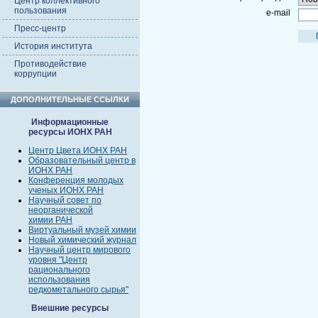
Центр коллективного
пользования
e-mail
Пресс-центр
История института
Противодействие
коррупции
ДОПОЛНИТЕЛЬНЫЕ ССЫЛКИ
Информационные
ресурсы ИОНХ РАН
Центр Цвета ИОНХ РАН
Образовательный центр в
ИОНХ РАН
Конференция молодых
ученых ИОНХ РАН
Научный совет по
неорганической
химии РАН
Виртуальный музей химии
Новый химический журнал
Научный центр мирового
уровня "Центр
рационального
использования
редкометального сырья"
Внешние ресурсы