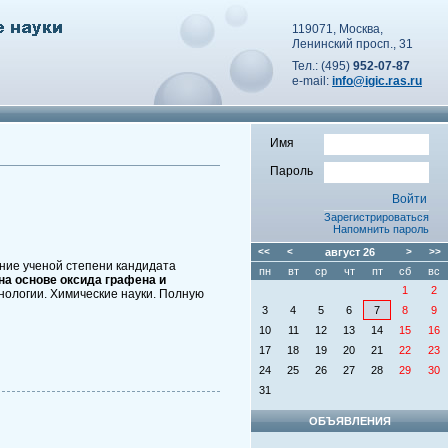
119071, Москва,
Ленинский просп., 31
Тел.: (495)
952-07-87
e-mail:
info@igic.ras.ru
Имя
Пароль
Зарегистрироваться
Напомнить пароль
<<
<
август
26
>
>>
ние ученой степени кандидата
пн
вт
ср
чт
пт
сб
вс
на основе оксида графена и
1
2
нологии. Химические науки. Полную
3
4
5
6
7
8
9
10
11
12
13
14
15
16
17
18
19
20
21
22
23
24
25
26
27
28
29
30
31
ОБЪЯВЛЕНИЯ