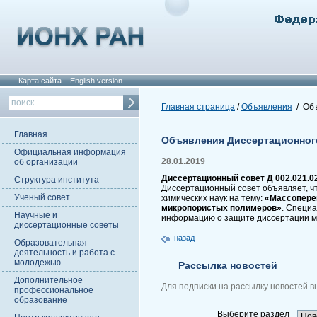
Карта сайта
English version
Главная страница
/
Объявления
/ Объ
Главная
Объявления Диссертационног
Официальная информация
28.01.2019
об организации
Диссертационный совет Д 002.021.0
Структура института
Диссертационный совет объявляет, ч
Ученый совет
химических наук на тему:
«Массоперен
микропористых полимеров»
. Специа
Научные и
информацию о защите диссертации м
диссертационные советы
назад
Образовательная
деятельность и работа с
молодежью
Рассылка новостей
Дополнительное
Для подписки на рассылку новостей в
профессиональное
образование
Выберите раздел