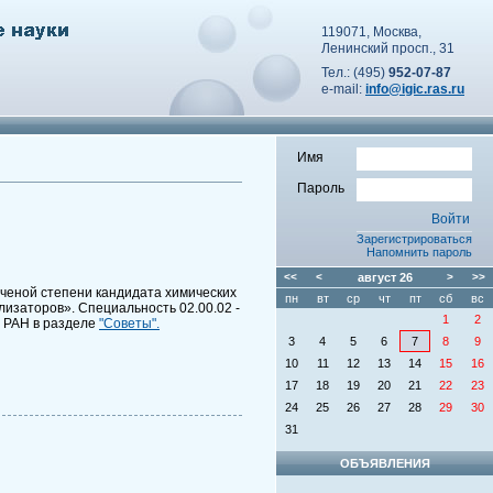
119071, Москва,
Ленинский просп., 31
Тел.: (495)
952-07-87
e-mail:
info@igic.ras.ru
Имя
Пароль
Зарегистрироваться
Напомнить пароль
<<
<
август
26
>
>>
ченой степени кандидата химических
пн
вт
ср
чт
пт
сб
вс
изаторов». Специальность 02.00.02 -
1
2
Х РАН в разделе
"Советы".
3
4
5
6
7
8
9
10
11
12
13
14
15
16
17
18
19
20
21
22
23
24
25
26
27
28
29
30
31
ОБЪЯВЛЕНИЯ