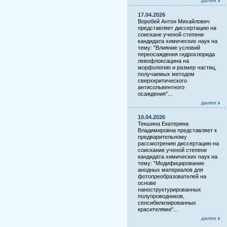
далее
17.04.2026
Воробей Антон Михайлович
представляет диссертацию на
соискане ученой степени
кандидата химических наук на
тему: "Влияние условий
переосаждения гидрохлорида
левофлоксацина на
морфологию и размер частиц,
получаемых методом
сверхкритического
антисольвентного
осаждения"...
далее
10.04.2026
Текшина Екатерина
Владимировна представляет к
предварительному
рассмотрению диссертацию на
соискание ученой степени
кандидата химических наук на
тему: "Модифицирование
анодных материалов для
фотопреобразователей на
основе
наноструктурированных
полупроводников,
сенсибилизированных
красителями"...
далее