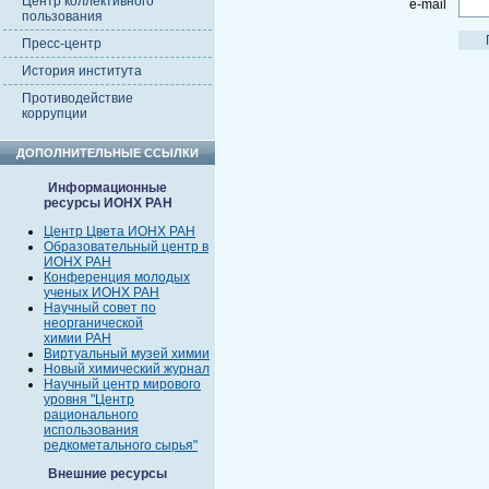
Центр коллективного
e-mail
пользования
Пресс-центр
История института
Противодействие
коррупции
ДОПОЛНИТЕЛЬНЫЕ ССЫЛКИ
Информационные
ресурсы ИОНХ РАН
Центр Цвета ИОНХ РАН
Образовательный центр в
ИОНХ РАН
Конференция молодых
ученых ИОНХ РАН
Научный совет по
неорганической
химии РАН
Виртуальный музей химии
Новый химический журнал
Научный центр мирового
уровня "Центр
рационального
использования
редкометального сырья"
Внешние ресурсы