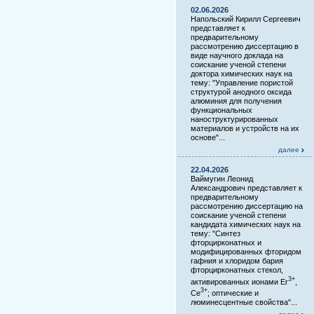
02.06.2026
Напольский Кирилл Сергеевич
представляет к
предварительному
рассмотрению диссертацию в
виде научного доклада на
соискание ученой степени
доктора химических наук на
тему: "Управление пористой
структурой анодного оксида
алюминия для получения
функциональных
наноструктурированных
материалов и устройств на их
основе"...
далее
22.04.2026
Ваймугин Леонид
Александрович представляет к
предварительному
рассмотрению диссертацию на
соискание ученой степени
кандидата химических наук на
тему: "Синтез
фторцирконатных и
модифицированных фторидом
гафния и хлоридом бария
фторцирконатных стекол,
3+
активированных ионами Er
,
3+
Ce
; оптические и
люминесцентные свойства"...