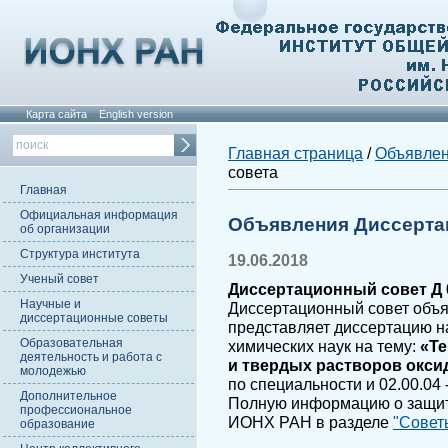
Карта сайта
English version
Главная страница
/
Объявле
совета
Главная
Официальная информация
Объявления Диссерта
об организации
Структура института
19.06.2018
Ученый совет
Диссертационный совет Д 0
Научные и
Диссертационный совет объя
диссертационные советы
представляет диссертацию н
Образовательная
химических наук на тему:
«Т
деятельность и работа с
и твердых растворов окси
молодежью
по специальности и 02.00.04
Дополнительное
Полную информацию о защите
профессиональное
ИОНХ РАН в разделе
"Совет
образование