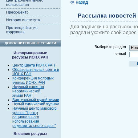
Центр коллективного
назад
пользования
Пресс-центр
Рассылка новостей
История института
Для подписки на рассылку н
Противодействие
раздел и укажите свой адрес
коррупции
ДОПОЛНИТЕЛЬНЫЕ ССЫЛКИ
Выберите раздел
Информационные
e-mail
ресурсы ИОНХ РАН
Центр Цвета ИОНХ РАН
Образовательный центр в
ИОНХ РАН
Конференция молодых
ученых ИОНХ РАН
Научный совет по
неорганической
химии РАН
Виртуальный музей химии
Новый химический журнал
Научный центр мирового
уровня "Центр
рационального
использования
редкометального сырья"
Внешние ресурсы